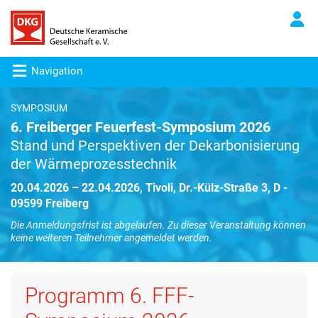
Navigation
SYMPOSIUM
6. Freiberger Feuerfest-Symposium 2026
Stand und Perspektiven der Dekarbonisierung
der Wärmeprozesstechnik
20.04.2026 – 22.04.2026, Tivoli, Dr.-Külz-Straße 3, D -
09599 Freiberg
Die Anmeldungsfrist ist abgelaufen. Zu dieser Veranstaltung können
keine weiteren Teilnehmer angemeldet werden.
Programm 6. FFF-