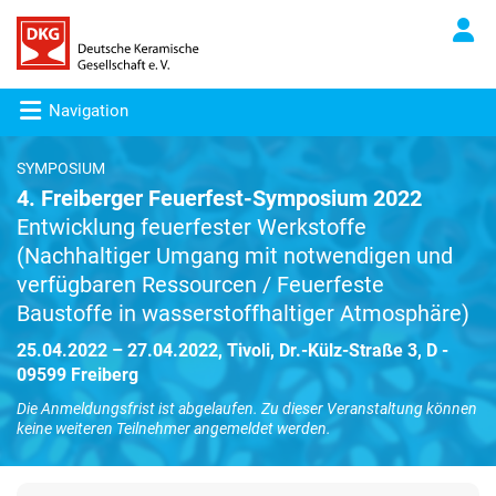
Navigation
SYMPOSIUM
4. Freiberger Feuerfest-Symposium 2022
Entwicklung feuerfester Werkstoffe
(Nachhaltiger Umgang mit notwendigen und
verfügbaren Ressourcen / Feuerfeste
Baustoffe in wasserstoffhaltiger Atmosphäre)
25.04.2022 – 27.04.2022, Tivoli, Dr.-Külz-Straße 3, D -
09599 Freiberg
Die Anmeldungsfrist ist abgelaufen. Zu dieser Veranstaltung können
keine weiteren Teilnehmer angemeldet werden.