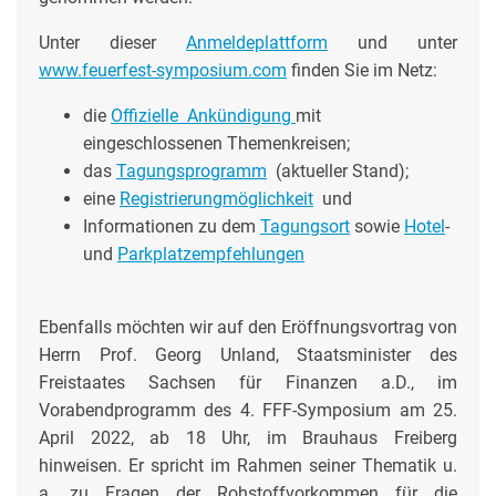
Unter dieser
Anmeldeplattform
und unter
www.feuerfest-symposium.com
finden Sie im Netz:
die
Offizielle Ankündigung
mit
eingeschlossenen Themenkreisen;
das
Tagungsprogramm
(aktueller Stand);
eine
Registrierungmöglichkeit
und
Informationen zu dem
Tagungsort
sowie
Hotel
-
und
Parkplatzempfehlungen
Ebenfalls möchten wir auf den Eröffnungsvortrag von
Herrn Prof. Georg Unland, Staatsminister des
Freistaates Sachsen für Finanzen a.D., im
Vorabendprogramm des 4. FFF-Symposium am 25.
April 2022, ab 18 Uhr, im Brauhaus Freiberg
hinweisen. Er spricht im Rahmen seiner Thematik u.
a. zu Fragen der Rohstoffvorkommen für die