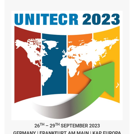
TH
TH
26
– 29
SEPTEMBER 2023
GERMANY | FRANKFURT AM MAIN | KAP EUROPA