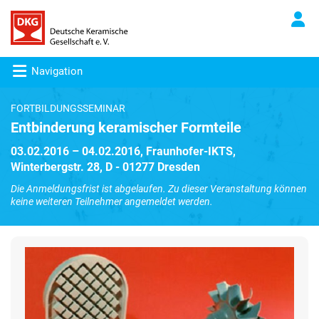
Navigation
FORTBILDUNGSSEMINAR
Entbinderung keramischer Formteile
03.02.2016 – 04.02.2016, Fraunhofer-IKTS,
Winterbergstr. 28, D - 01277 Dresden
Die Anmeldungsfrist ist abgelaufen. Zu dieser Veranstaltung können
keine weiteren Teilnehmer angemeldet werden.