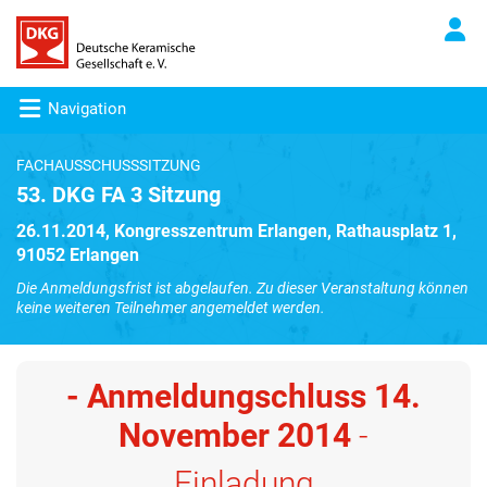
Navigation
FACHAUSSCHUSSSITZUNG
53. DKG FA 3 Sitzung
26.11.2014, Kongresszentrum Erlangen, Rathausplatz 1,
91052 Erlangen
Die Anmeldungsfrist ist abgelaufen. Zu dieser Veranstaltung können
keine weiteren Teilnehmer angemeldet werden.
- Anmeldungschluss 14
.
November 2014
-
Einladung