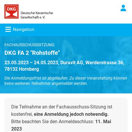
Navigation
FACHAUSSCHUSSSITZUNG
DKG FA 2 "Rohstoffe"
23.05.2023 – 24.05.2023, Duravit AG, Werderstrasse 36,
78132 Hornberg
Die Anmeldungsfrist ist abgelaufen. Zu dieser Veranstaltung können
keine weiteren Teilnehmer angemeldet werden.
Die Teilnahme an der Fachausschuss-Sitzung ist
kostenfrei,
eine Anmeldung jedoch notwendig.
Bitte beachten Sie den Anmeldeschluss:
11. Mai
2023