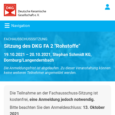
Navigation
FACHAUSSCHUSSSITZUNG
Sitzung des DKG FA 2 "Rohstoffe"
19.10.2021 – 20.10.2021, Stephan Schmidt KG,
Dornburg/Langendernbach
Die Anmeldungsfrist ist abgelaufen. Zu dieser Veranstaltung können
keine weiteren Teilnehmer angemeldet werden.
Die Teilnahme an der Fachausschuss-Sitzung ist
kostenfrei,
eine Anmeldung jedoch notwendig.
Bitte beachten Sie den Anmeldeschluss:
13. Oktober
2021