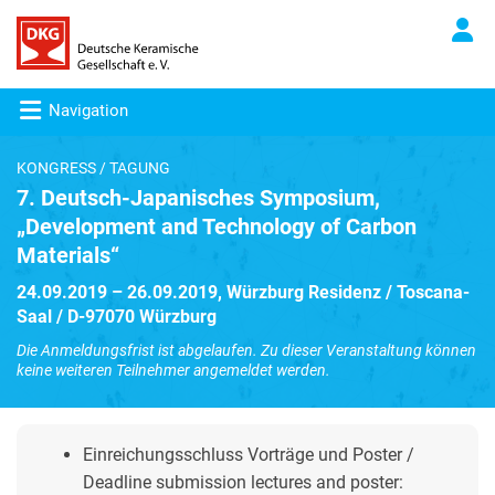
Navigation
KONGRESS / TAGUNG
7. Deutsch-Japanisches Symposium,
„Development and Technology of Carbon
Materials“
24.09.2019 – 26.09.2019, Würzburg Residenz / Toscana-
Saal / D-97070 Würzburg
Die Anmeldungsfrist ist abgelaufen. Zu dieser Veranstaltung können
keine weiteren Teilnehmer angemeldet werden.
Einreichungsschluss Vorträge und Poster /
Deadline submission lectures and poster: